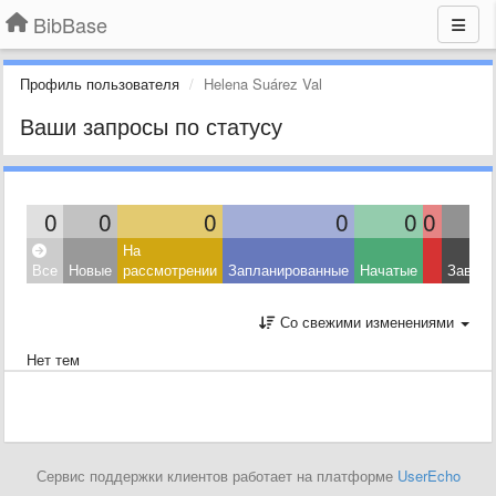
BibBase
Профиль пользователя
Helena Suárez Val
Ваши запросы по статусу
0
0
0
0
0
0
На
Все
Новые
рассмотрении
Запланированные
Начатые
Завер
Со свежими изменениями
Нет тем
Сервис поддержки клиентов работает на платформе
UserEcho