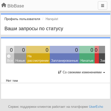
BibBase
Профиль пользователя
Hanquist
Ваши запросы по статусу
0
0
0
0
0
0
На
Все
Новые
рассмотрении
Запланированные
Начатые
Завер
Со свежими изменениями
Нет тем
Сервис поддержки клиентов работает на платформе
UserEcho