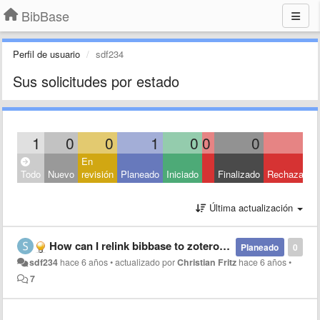
BibBase
Perfil de usuario
sdf234
Sus solicitudes por estado
1
0
0
1
0
0
0
0
En
Todo
Nuevo
revisión
Planeado
Iniciado
Finalizado
Rechazado
Última actualización
How can I relink bibbase to zotero after zotero API key was deleted?
Planeado
0
sdf234
hace 6 años
•
actualizado por
Christian Fritz
hace 6 años
•
7