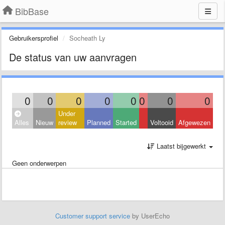
BibBase
Gebruikersprofiel
Socheath Ly
De status van uw aanvragen
0
0
0
0
0
0
0
0
Under
Alles
Nieuw
review
Planned
Started
Voltooid
Afgewezen
Laatst bijgewerkt
Geen onderwerpen
Customer support service
by UserEcho