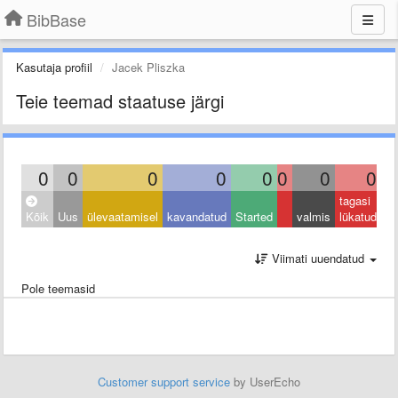
BibBase
Kasutaja profiil
Jacek Pliszka
Teie teemad staatuse järgi
0
0
0
0
0
0
0
0
tagasi
Kõik
Uus
ülevaatamisel
kavandatud
Started
valmis
lükatud
Viimati uuendatud
Pole teemasid
Customer support service
by UserEcho