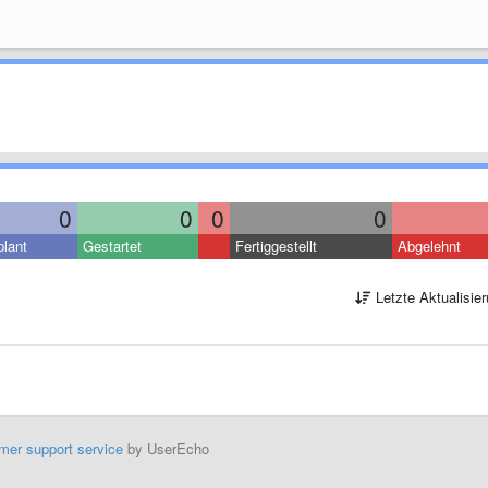
0
0
0
0
lant
Gestartet
Fertiggestellt
Abgelehnt
Letzte Aktualisie
mer support service
by UserEcho