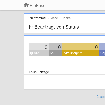
BibBase
Benutzerprofil
Jacek Pliszka
Ihr Beantragt-von Status
0
0
0
Alle
Neu
Wird überprüft
Gep
Keine Beiträge
Custo