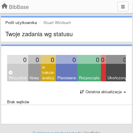
BibBase
Profil użytkownika
Stuart Wimbush
Twoje zadania wg statusu
0
0
0
0
0
0
0
w
trakcie
Wszystkie
Nowy
analizy
Planowane
Rozpoczęte
Ukończony
O
Ostatnia aktualizacja
Brak wątków
Customer support service
by UserEcho