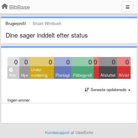
BibBase
Brugerprofil
Stuart Wimbush
Dine sager inddelt efter status
0
0
0
0
0
0
0
0
Under
Alle
Nye
vurdering
Planlagt
Påbegyndt
Afsluttet
Afvist
Seneste opdaterede
Ingen emner
Kundesupport
af UserEcho