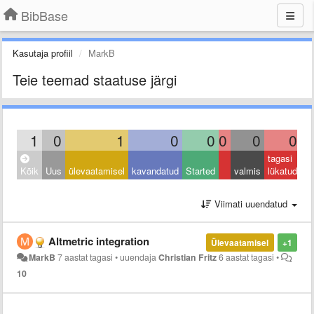
BibBase
Kasutaja profiil
MarkB
Teie teemad staatuse järgi
1
0
1
0
0
0
0
0
tagasi
Kõik
Uus
ülevaatamisel
kavandatud
Started
valmis
lükatud
Viimati uuendatud
Altmetric integration
Ülevaatamisel
+1
MarkB
7 aastat tagasi
•
uuendaja
Christian Fritz
6 aastat tagasi
•
10