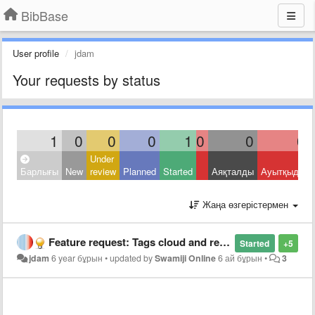
BibBase
User profile
jdam
Your requests by status
1
0
0
0
1
0
0
0
Under
Барлығы
New
review
Planned
Started
Аяқталды
Ауытқыды
Жаңа өзгерістермен
Feature request: Tags cloud and research bar
Started
+5
jdam
6 year бұрын
•
updated by
Swamiji Online
6 ай бұрын
•
3