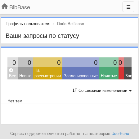
BibBase
Профиль пользователя
Dario Bellicoso
Ваши запросы по статусу
0
0
0
0
0
0
На
Все
Новые
рассмотрении
Запланированные
Начатые
Завер
Со свежими изменениями
Нет тем
Сервис поддержки клиентов работает на платформе
UserEcho