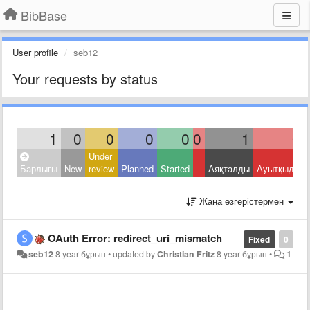
BibBase
User profile
seb12
Your requests by status
1
0
0
0
0
0
1
0
Under
Барлығы
New
review
Planned
Started
Аяқталды
Ауытқыды
Жаңа өзгерістермен
OAuth Error: redirect_uri_mismatch
Fixed
0
seb12
8 year бұрын
•
updated by
Christian Fritz
8 year бұрын
•
1