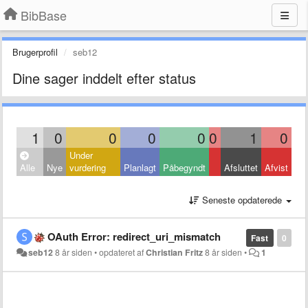
BibBase
Brugerprofil
seb12
Dine sager inddelt efter status
1
0
0
0
0
0
1
0
Under
Alle
Nye
vurdering
Planlagt
Påbegyndt
Afsluttet
Afvist
Seneste opdaterede
OAuth Error: redirect_uri_mismatch
Fast
0
seb12
8 år siden
•
opdateret af
Christian Fritz
8 år siden
•
1