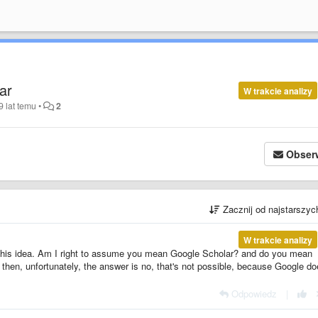
ar
W trakcie analizy
9 lat temu
•
2
Obser
Zacznij od najstarszy
W trakcie analizy
f this idea. Am I right to assume you mean Google Scholar? and do you mean
, then, unfortunately, the answer is no, that's not possible, because Google do
Odpowiedz
|