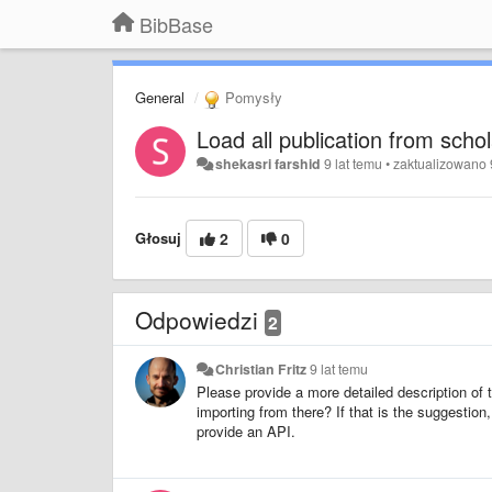
BibBase
General
Pomysły
Load all publication from schol
shekasri farshid
9 lat temu
•
zaktualizowano
Głosuj
2
0
Odpowiedzi
2
Christian Fritz
9 lat temu
Please provide a more detailed description o
importing from there? If that is the suggestion
provide an API.