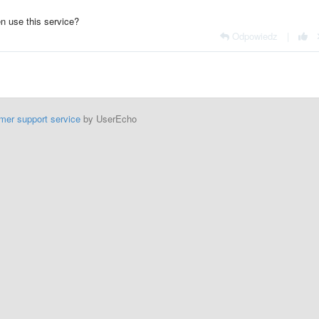
n use this service?
Odpowiedz
|
mer support service
by UserEcho