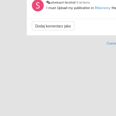
shekasri farshid
9 lat temu
I must Upload my publication in
Bibsinomy
the
Custo