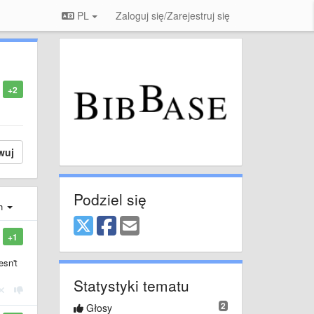
PL
Zaloguj się/Zarejestruj się
+2
wuj
Podziel się
ch
+1
esn't
Statystyki tematu
2
Głosy