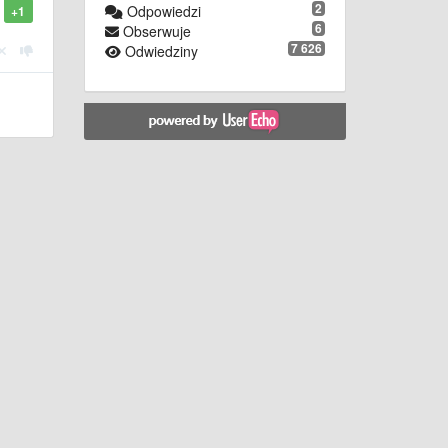
2
Odpowiedzi
+1
6
Obserwuje
7 626
Odwiedziny