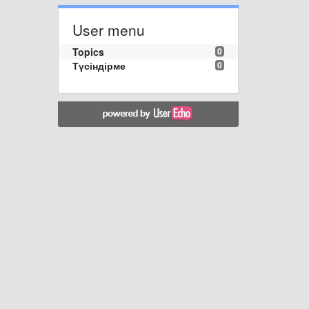
User menu
Topics
0
Түсіндірме
0