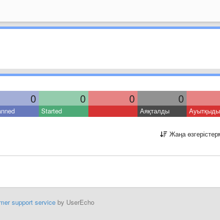
0
0
0
0
anned
Started
Аяқталды
Ауытқыды
Жаңа өзгерістер
mer support service
by UserEcho