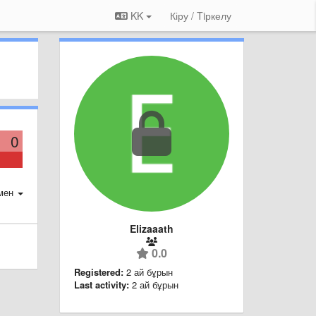
KK
Кіру / Tiркелу
0
мен
Elizaaath
0.0
Registered:
2 ай бұрын
Last activity:
2 ай бұрын