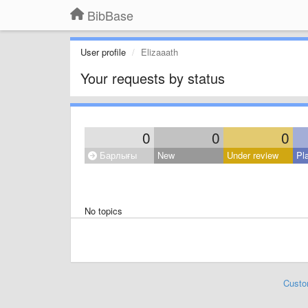
BibBase
User profile
Elizaaath
Your requests by status
0
0
0
Барлығы
New
Under review
Pl
No topics
Custo