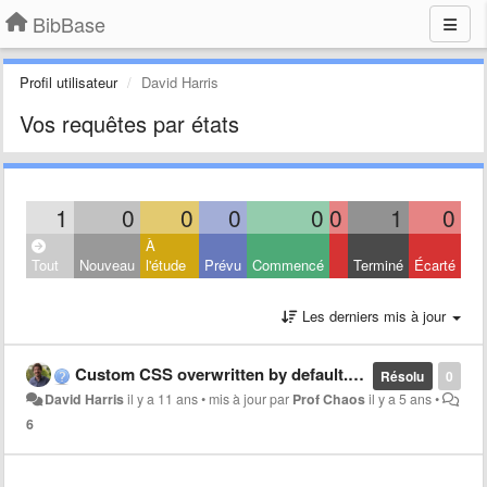
BibBase
Profil utilisateur
David Harris
Vos requêtes par états
1
0
0
0
0
0
1
0
À
Tout
Nouveau
l'étude
Prévu
Commencé
Terminé
Écarté
Les derniers mis à jour
Custom CSS overwritten by default.css
Résolu
0
David Harris
il y a 11 ans
•
mis à jour par
Prof Chaos
il y a 5 ans
•
6