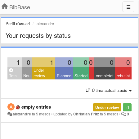
BibBase
Perfil d'usuari
alexandre
Your requests by status
1
0
1
0
0
0
0
0
Under
Tots
Nou
review
Planned
Started
completat
rebutjat
Última actualització
empty entries
Under review
+1
alexandre
fa 5 mesos
•
updated by
Christian Fritz
fa 5 mesos
•
3