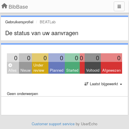
BibBase
Gebruikersprofiel
BEATLab
De status van uw aanvragen
0
0
0
0
0
0
0
0
Under
Alles
Nieuw
review
Planned
Started
Voltooid
Afgewezen
Laatst bijgewerkt
Geen onderwerpen
Customer support service
by UserEcho