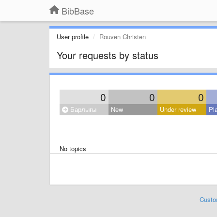
BibBase
User profile
Rouven Christen
Your requests by status
0
0
0
Барлығы
New
Under review
Pl
No topics
Custo