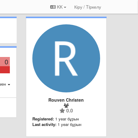
KK
Кіру / Tiркелу
0
мен
Rouven Christen
0.0
Registered:
1 year бұрын
Last activity:
1 year бұрын