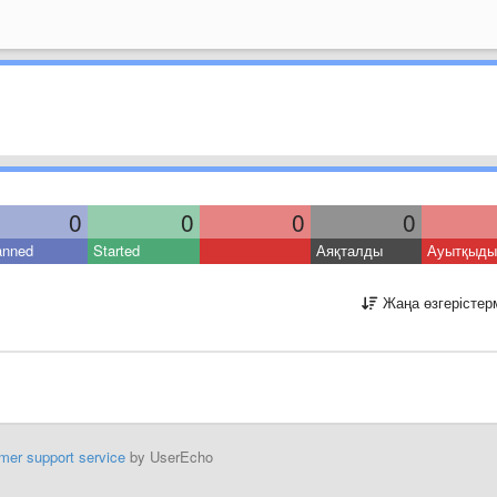
0
0
0
0
anned
Started
Аяқталды
Ауытқыды
Жаңа өзгерістер
mer support service
by UserEcho