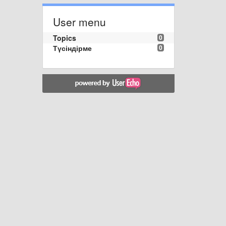
User menu
Topics
0
Түсіндірме
0