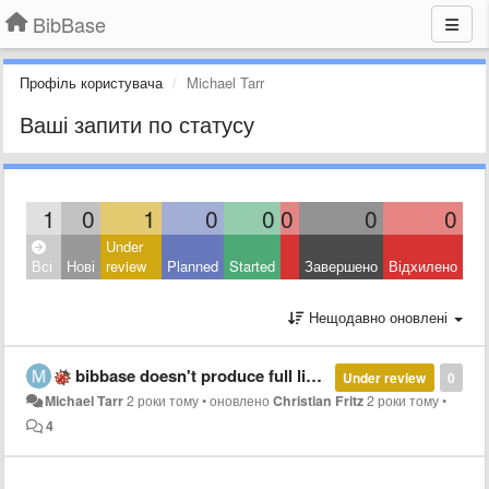
BibBase
Профіль користувача
Michael Tarr
Ваші запити по статусу
1
0
1
0
0
0
0
0
Under
Всі
Нові
review
Planned
Started
Завершено
Відхилено
Нещодавно оновлені
bibbase doesn't produce full list from zotero my publications source
Under review
0
Michael Tarr
2 роки тому
•
оновлено
Christian Fritz
2 роки тому
•
4