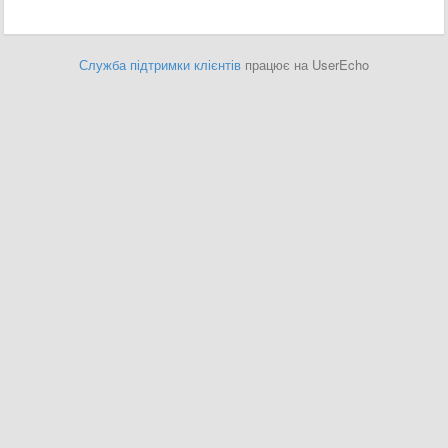
Служба підтримки клієнтів
працює на UserEcho