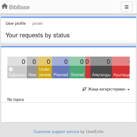
BibBase
User profile
janaki
Your requests by status
0
0
0
0
0
0
0
0
Under
Барлығы
New
review
Planned
Started
Аяқталды
Ауытқыды
Жаңа өзгерістермен
No topics
Customer support service
by UserEcho