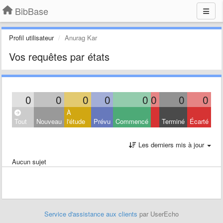
BibBase
Profil utilisateur
Anurag Kar
Vos requêtes par états
0
0
0
0
0
0
0
0
À
Tout
Nouveau
l'étude
Prévu
Commencé
Terminé
Écarté
Les derniers mis à jour
Aucun sujet
Service d'assistance aux clients
par UserEcho