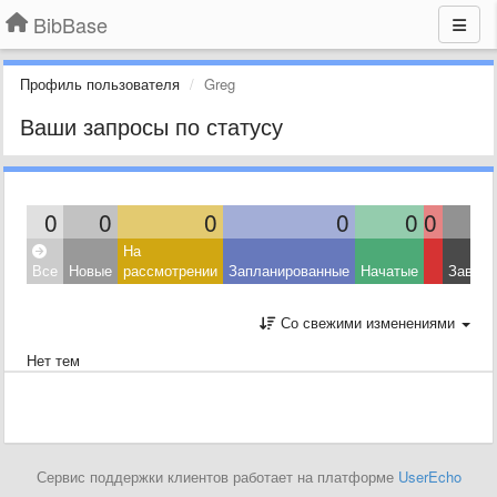
BibBase
Профиль пользователя
Greg
Ваши запросы по статусу
0
0
0
0
0
0
На
Все
Новые
рассмотрении
Запланированные
Начатые
Завер
Со свежими изменениями
Нет тем
Сервис поддержки клиентов работает на платформе
UserEcho