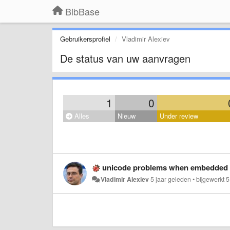
BibBase
Gebruikersprofiel
Vladimir Alexiev
De status van uw aanvragen
1
0
Alles
Nieuw
Under review
unicode problems when embedded
Vladimir Alexiev
5 jaar geleden
•
bijgewerkt
5