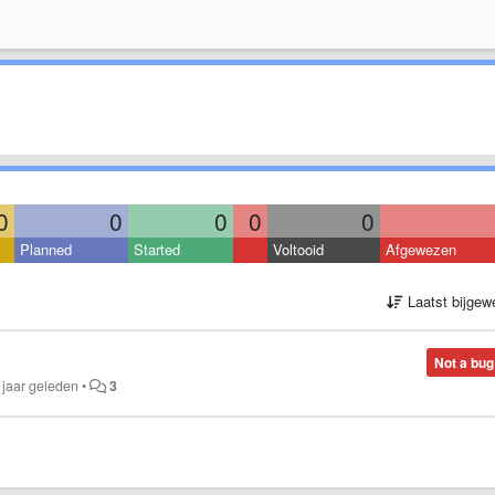
0
0
0
0
0
Planned
Started
Voltooid
Afgewezen
Laatst bijgew
Not a bug
 jaar geleden
•
3