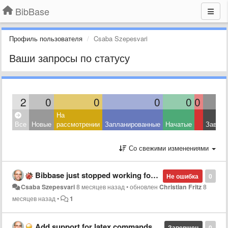
BibBase
Профиль пользователя
Csaba Szepesvari
Ваши запросы по статусу
2
0
0
0
0
0
На
Все
Новые
рассмотрении
Запланированные
Начатые
Завер
Со свежими изменениями
Bibbase just stopped working for me
Не ошибка
0
Csaba Szepesvari
8 месяцев назад
•
обновлен
Christian Fritz
8
месяцев назад
•
1
Add support for latex commands like emph in abstract
Завершен
0