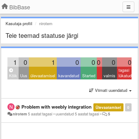
BibBase
Kasutaja profiil
nirotem
Teie teemad staatuse järgi
1
0
1
0
0
0
0
0
tagasi
Kõik
Uus
ülevaatamisel
kavandatud
Started
valmis
lükatud
Viimati uuendatud
Problem with weebly integration
Ülevaatamisel
0
nirotem
5 aastat tagasi
•
uuendatud
5 aastat tagasi
•
5