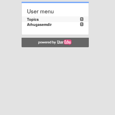
User menu
Topics
1
Athugasemdir
1