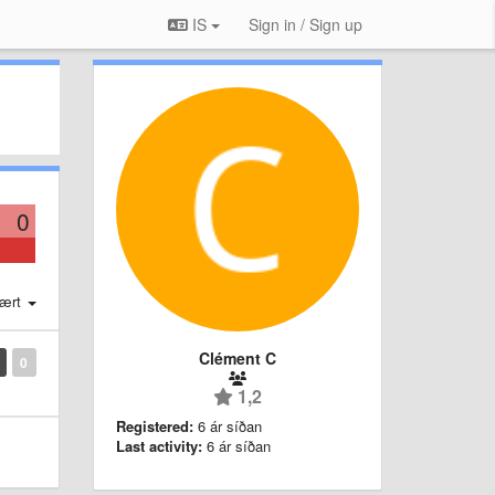
IS
Sign in / Sign up
0
ært
Clément C
0
1,2
Registered:
6 ár síðan
Last activity:
6 ár síðan