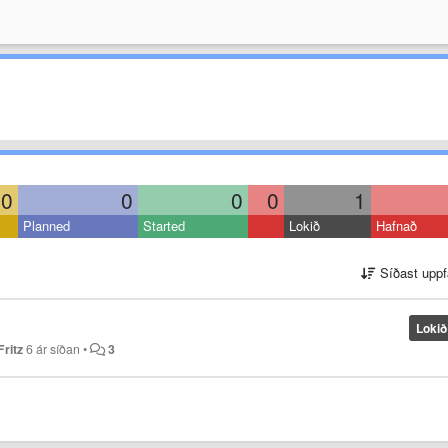
0
0
0
0
1
Planned
Started
Lokið
Hafnað
Síðast uppf
Lokið
Fritz
6 ár síðan
•
3