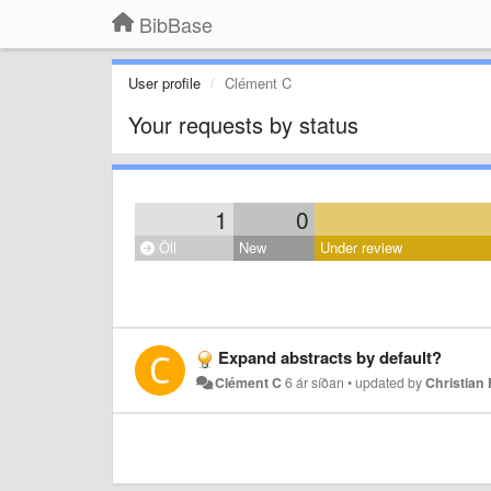
BibBase
User profile
Clément C
Your requests by status
1
0
Öll
New
Under review
Expand abstracts by default?
Clément C
6 ár síðan
•
updated by
Christian 