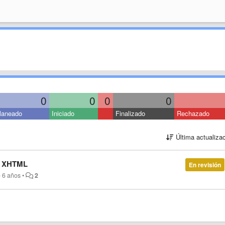
0
0
0
0
laneado
Iniciado
Finalizado
Rechazado
Última actualiza
th XHTML
En revisión
 6 años
•
2