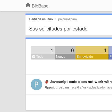
BibBase
Perfil de usuario
palpurospam
Sus solicitudes por estado
1
0
1
Todo
Nuevo
En revisión
P
Javascript code does not work wi
palpurospam
hace 6 años
•
actualizado
hace