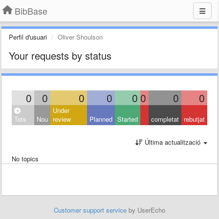
BibBase
Perfil d'usuari
Oliver Shoulson
Your requests by status
0
0
0
0
0
0
0
0
Under
Tots
Nou
review
Planned
Started
completat
rebutjat
Última actualització
No topics
Customer support service
by UserEcho