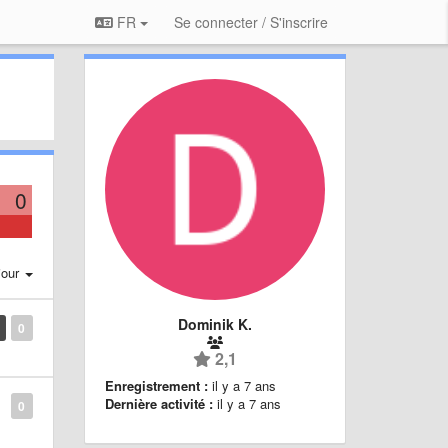
FR
Se connecter / S'inscrire
0
jour
Dominik K.
0
2,1
Enregistrement :
il y a 7 ans
Dernière activité :
il y a 7 ans
0