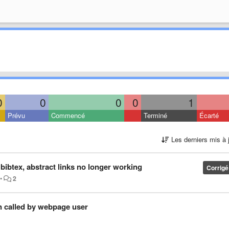
0
0
0
0
1
Prévu
Commencé
Terminé
Écarté
Les derniers mis à 
bibtex, abstract links no longer working
Corrigé
•
2
n called by webpage user