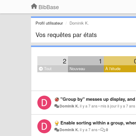
BibBase
Profil utilisateur
Dominik K.
Vos requêtes par états
2
1
Tout
Nouveau
À l'étude
"Group by" messes up display, and 
Dominik K.
il y a 7 ans
•
mis à jour
il y a 7 ans
Enable sorting within a group, whe
Dominik K.
il y a 7 ans
•
0