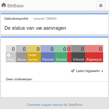
BibBase
Gebruikersprofiel
Levente TAMAS
De status van uw aanvragen
0
0
0
0
0
0
0
0
Under
Alles
Nieuw
review
Planned
Started
Voltooid
Afgewezen
Laatst bijgewerkt
Geen onderwerpen
Customer support service
by UserEcho