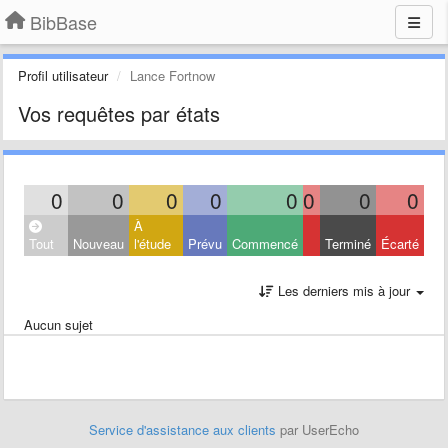
BibBase
Profil utilisateur
Lance Fortnow
Vos requêtes par états
0
0
0
0
0
0
0
0
À
Tout
Nouveau
l'étude
Prévu
Commencé
Terminé
Écarté
Les derniers mis à jour
Aucun sujet
Service d'assistance aux clients
par UserEcho