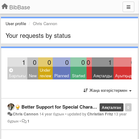
BibBase
User profile
Chris Cannon
Your requests by status
1
0
0
0
0
0
1
0
Under
Барлығы
New
review
Planned
Started
Аяқталды
Ауытқыды
Жаңа өзгерістермен
Better Support for Special Characters
Аяқталған
0
Chris Cannon
14 year бұрын
•
updated by
Christian Fritz
13 year
бұрын
•
1