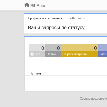
BibBase
Профиль пользователя
Keith Larson
Ваши запросы по статусу
0
0
0
Все
Новые
На рассмотрении
Запл
Нет тем
Сервис поддержки