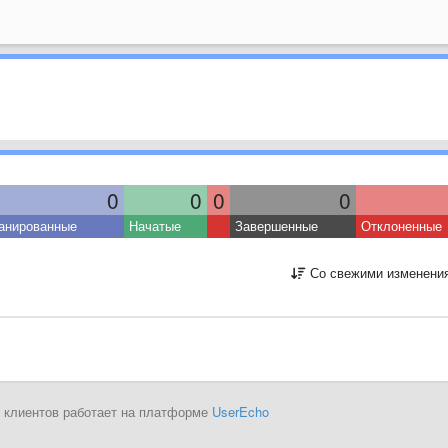
0
0
0
0
анированные
Начатые
Завершенные
Отклоненные
Со свежими изменени
 клиентов работает на платформе
UserEcho