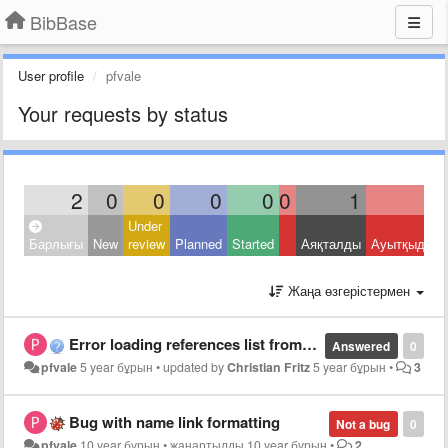
BibBase
User profile
pfvale
Your requests by status
2
0
0
0
0
0
1
1
Under
Барлығы
New
review
Planned
Started
Аяқталды
Ауытқыды
Жаңа өзгерістермен
Error loading references list from Zotero.
Answered
0
pfvale
5 year бұрын
•
updated by
Christian Fritz
5 year бұрын
•
3
Bug with name link formatting
Not a bug
0
pfvale
10 year бұрын
•
жаңартылды
10 year бұрын
•
2