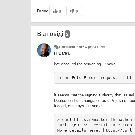
Голос
0
0
Відповіді
2
Christian Fritz
4 роки тому
Hi Baran,
I've checked the server log. It says:
error FetchError: request to htt
It seems that the signing authority that issue
Deutschen Forschungsnetzes e. V.) is not recogn
Indeed, curl says the same:
> curl https://maskor.fh-aachen.
curl: (60) SSL certificate probl
More details here: https://curl.