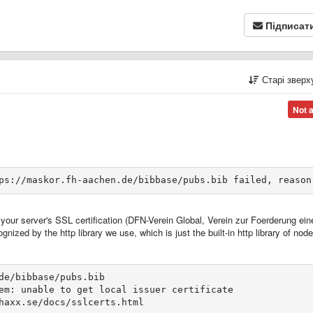
Підписат
Старі звер
Not 
ps://maskor.fh-aachen.de/bibbase/pubs.bib failed, reason
d your server's SSL certification (DFN-Verein Global, Verein zur Foerderung ein
ized by the http library we use, which is just the built-in http library of node
de/bibbase/pubs.bib
em: unable to get local issuer certificate
haxx.se/docs/sslcerts.html