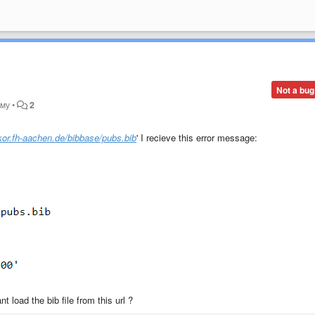
Not a bug
ому
•
2
kor.fh-aachen.de/bibbase/pubs.bib
' I recieve this error message:
load the bib file from this url ?