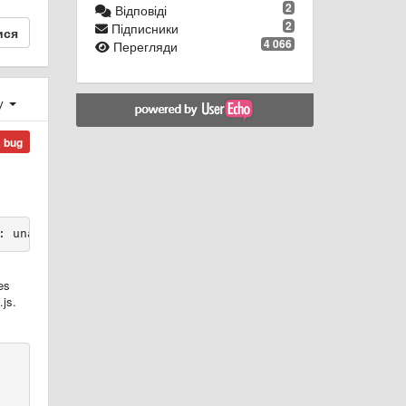
2
Відповіді
2
Підписники
ися
4 066
Перегляди
ху
a bug
: unable to verify the first certificate
es
.js.