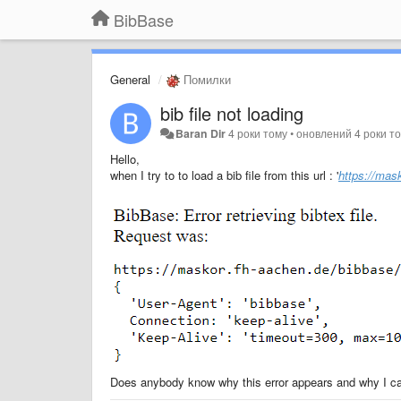
BibBase
General
Помилки
bib file not loading
Baran Dir
4 роки тому
•
оновлений
4 роки т
Hello,
when I try to to load a bib file from this url : '
https://mas
Does anybody know why this error appears and why I cant 