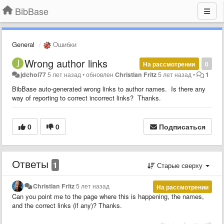
BibBase
General
Ошибки
Wrong author links
На рассмотрении
0
jdchoi77
5 лет назад
•
обновлен
Christian Fritz
5 лет назад
•
1
BibBase auto-generated wrong links to author names. Is there any
way of reporting to correct incorrect links? Thanks.
0
0
Подписаться
Ответы
1
Старые сверху
Christian Fritz
5 лет назад
На рассмотрении
Can you point me to the page where this is happening, the names,
and the correct links (if any)? Thanks.