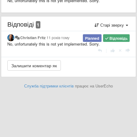
No, unfortunately this is not yet implemented. Sorry.
Відповіді
1
Старі зверху
Christian Fritz
11 років тому
Planned
Відповідь
No, unfortunately this is not yet implemented. Sorry.
|
Служба підтримки клієнтів
працює на UserEcho