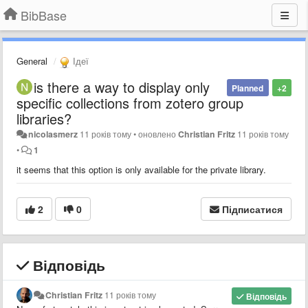
BibBase
General
Ідеї
is there a way to display only
Planned
+2
specific collections from zotero group
libraries?
nicolasmerz
11 років тому
•
оновлено
Christian Fritz
11 років тому
•
1
it seems that this option is only available for the private library.
2
0
Підписатися
Відповідь
Christian Fritz
11 років тому
Відповідь